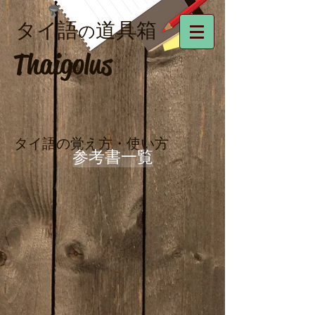
タイ語
道具箱
の
Thaigolus
タイ語の覚え方・使い方
参考書一覧